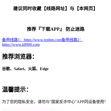
建议同时收藏【线路网址】与【本网页】
推荐『下载APP』 防止迷路
备用线路
1
：
https://www.rznbm.com
备用线路
2
：
https://www.k8900.com
推荐浏览器：
谷歌、Safari、火狐、Edge
温馨提示：
为了您的隐私安全，请勿与"国家反诈中心"APP同设备使用！