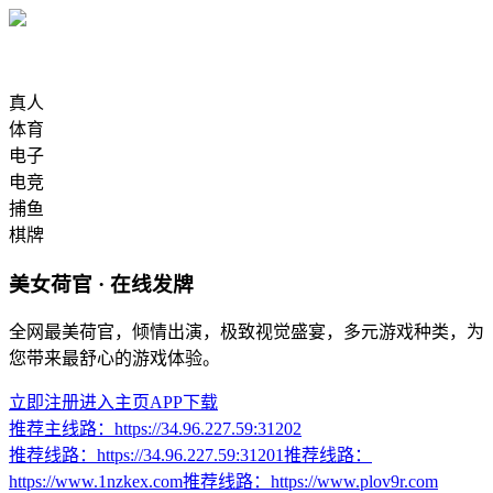
真人
体育
电子
电竞
捕鱼
棋牌
美女荷官 · 在线发牌
全网最美荷官，倾情出演，极致视觉盛宴，多元游戏种类，为
您带来最舒心的游戏体验。
立即注册
进入主页
APP下载
推荐主线路：
https://34.96.227.59:31202
推荐线路：
https://34.96.227.59:31201
推荐线路：
https://www.1nzkex.com
推荐线路：
https://www.plov9r.com