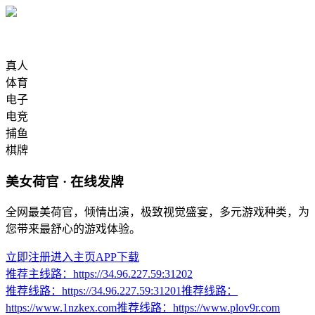
真人
体育
电子
电竞
捕鱼
棋牌
美女荷官 · 在线发牌
全网最美荷官，倾情出演，极致视觉盛宴，多元游戏种类，为
您带来最舒心的游戏体验。
立即注册
进入主页
APP下载
推荐主线路：
https://34.96.227.59:31202
推荐线路：
https://34.96.227.59:31201
推荐线路：
https://www.1nzkex.com
推荐线路：
https://www.plov9r.com